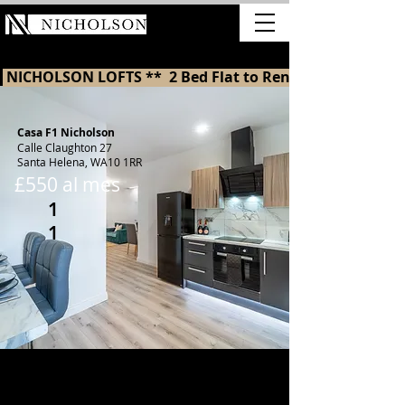
ALQUILERE
S
 NICHOLSON LOFTS **  2 Bed Flat to Rent in St Helens 
Casa F1 Nicholson
Calle Claughton 27
Santa Helena, WA10 1RR
£550 al mes
1
1