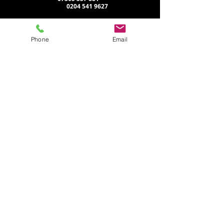
Oficinas de Gestión:
0204 541 9627
Oficina de
Phone
Email
administración:
Grupo Nicholson
Residencia Nicholson
Edificio
Beechams
Calle del agua
Santa Helena
WA10 1PP
Oficina de administración:
Sede de Nicholson
167-169
Gran calle Portland
Londres
W1W 5PF
No se alquila*
Oficina corporativa:
Domicilio social
Calle Duque 116
Liverpool
L1 5JW
No se alquila*