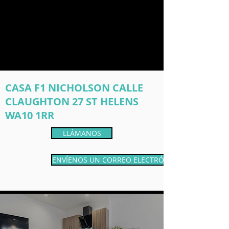
CASA F1 NICHOLSON CALLE
CLAUGHTON 27 ST HELENS
WA10 1RR
LLÁMANOS
ENVÍENOS UN CORREO ELECTRÓNICO