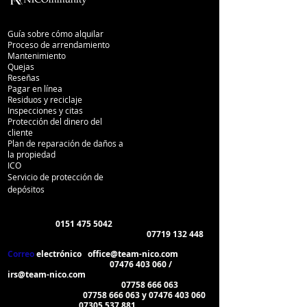
Alquileres
Guía sobre cómo alquilar
Proceso de arrendamiento
Mantenimiento
Quejas
Reseñas
Pagar en línea
Residuos y reciclaje
Inspecciones
y citas
Protección del dinero del
cliente
Plan de reparación de daños a
la propiedad
ICO
Servicio de protección de
depósitos
Contactos del Departamento
Alquileres
:
0151 475 5042
Mensaje de texto WhatsApp/SMS:
07719 132 448
Correo
electrónico
:
office@team-nico.com
Gestión de la propiedad:
07476 403 060 /
irs@team-nico.com
Gestión de Mantenimiento:
07758 666 063
Solo emergencias:
07758 666 063 y 07476 403 060
Pago de Alquiler:
07305 537 881