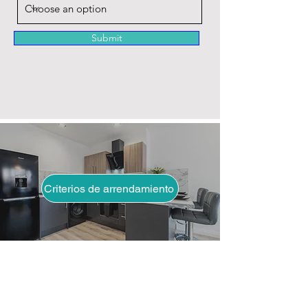
Submit
Criterios de arrendamiento
¿Ha leído nuestra página
de proceso de alquiler
para comprender los