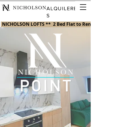
ALQUILERE
S
 NICHOLSON LOFTS **  2 Bed Flat to Rent in St Helens 