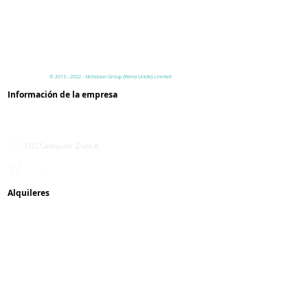
criterios antes de pagar
en línea?
©
2013 - 2022
- Nicholson
Group (Reino Unido)
Limited
Información de la empresa
Privacidad y condiciones
Contáctenos
Misión y valores
Servicio con respeto
Alquileres
Guía sobre cómo alquilar
Proceso de arrendamiento
Mantenimiento
Quejas
Reseñas
Pagar en línea
Residuos y reciclaje
Inspecciones
y citas
Protección del dinero del
cliente