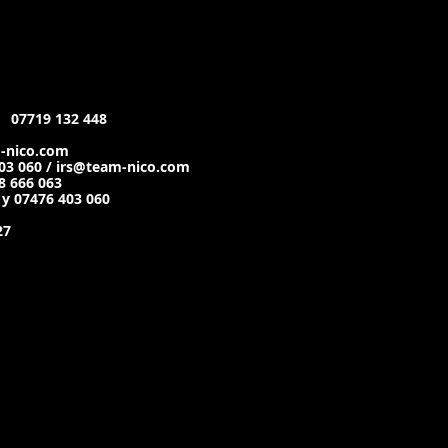
:
07719 132 448
-nico.com
03 060 / irs@team-nico.com
8 666 063
 y 07476 403 060
27
© 2013 - 2