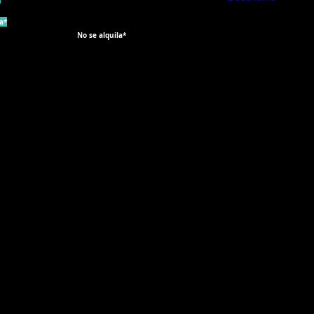
Londres
Calle del agua
a*
W1W 5PF
Santa Helena
No se alquila*
WA10 1PP