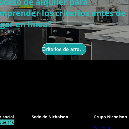
oceso de alquiler para
mprender los criterios antes de
gar en línea?
Criterios de arrendamiento
corporativa:
Oficina de administración:
Oficina de admini
o social
Sede de Nicholson
Grupo Nicholson
que 116
167-169
Residencia Nichol
l
Gran calle Portland
Beechams