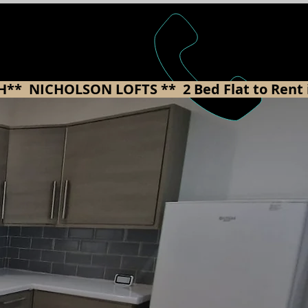
ST. 2008
H** 