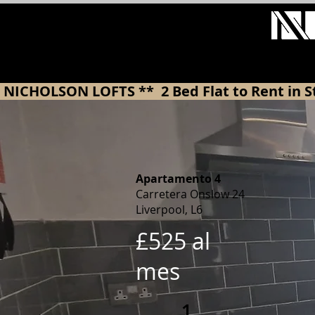
 NICHOLSON LOFTS **  2 Bed Flat to Rent in
Apartamento 4
Carretera Onslow 24
Liverpool, L6
£525 al
mes
1