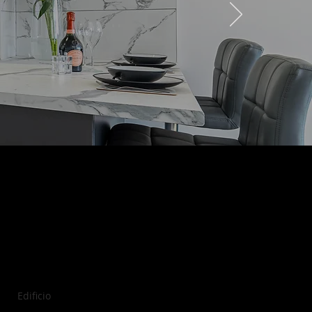
stración:
son
Edificio