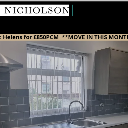
ALQUILERE
E
S
 St Helens for £850PCM  **MOVE IN THIS MONT