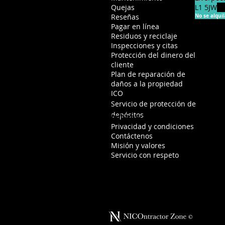
Quejas
L1 5JW
Reseñas
No se alquil
Pagar en línea
Residuos y reciclaje
Inspecciones
y citas
Protección del dinero del
cliente
Plan de reparación de
daños a la propiedad
ICO
Servicio de protección de
depósitos
Información de la empresa
Privacidad y condiciones
Contáctenos
Misión y valores
Servicio con respeto