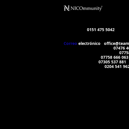
Contactos del Departamento
Alquileres
:
0151 475 5042
Mensaje de texto WhatsApp/SMS
Correo
electrónico
:
office@team
Gestión de la propiedad:
07476 4
Gestión de Mantenimiento:
0775
Solo emergencias:
07758 666 063
Pago de Alquiler:
07305 537 881
Oficinas de Gestión:
0204 541 96