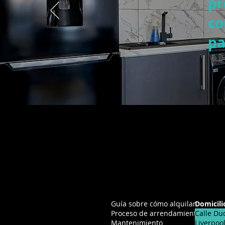
pr
co
pa
Alquileres
Oficina 
Guía sobre cómo alquilar
Domicili
Proceso de arrendamiento
Calle Du
Mantenimiento
Liverpoo