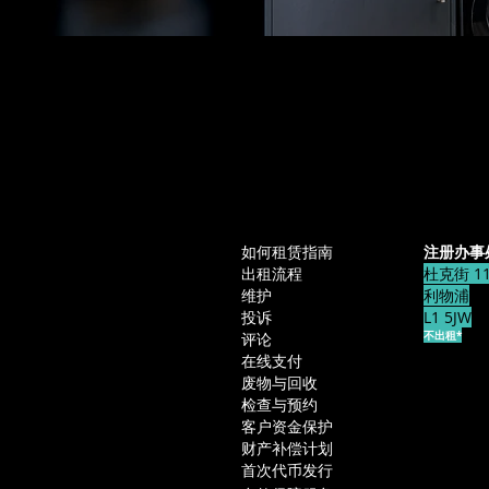
出租
公司办公
如何租赁指南
注册办事
出租流程
杜克街 11
维护
利物浦
投诉
L1 5JW
不出租*
评论
在线支付
废物与回收
检查
与预约
客户资金保护
财产补偿计划
首次代币发行