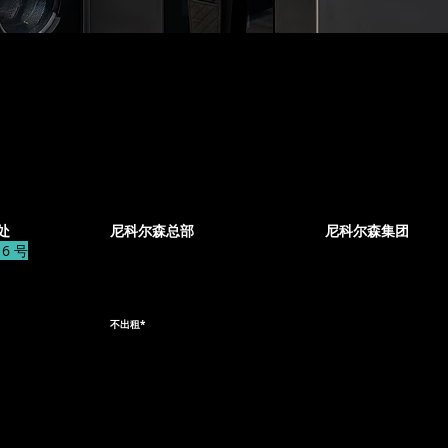
室：
管理处:
行政办公室：
处
尼科尔森总部
尼科尔森集团
6 号
167-169
尼科尔森住宅 Beec
大波特兰街
水街
伦敦
圣海伦斯
胜1胜5PF
WA10 1PP
不出租*