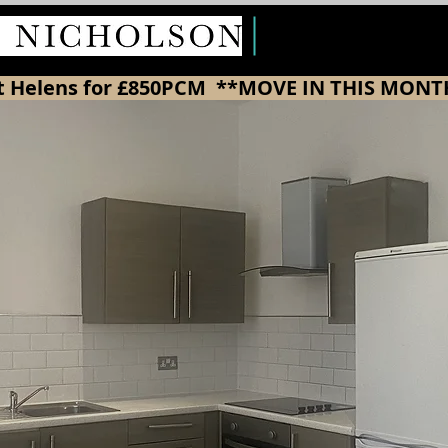
出租
2
 St Helens for £850PCM  **MOVE IN THIS MONT