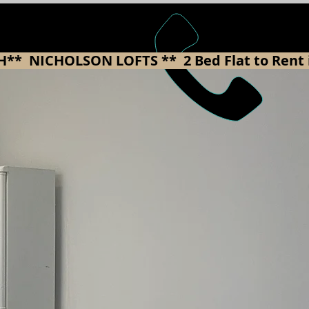
008 年成立
H** 