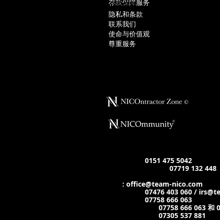
存款保障服务
公司信息
隐私和条款
联系我们
使命与价值观
尊重服务
部门联系方式
出租
电话
：
0151 475 5042
WhatsApp/短信：
07719 132 448
邮箱
:
office@team-nico.com
物业管理：
07476 403 060 / irs@
维护管理：
07758 666 063
仅限紧急情况：
07758 666 063 和 
租金支付电话：
07305 537 881