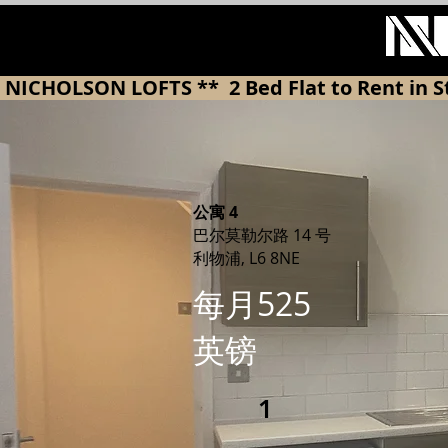
 NICHOLSON LOFTS **  2 Bed Flat to Rent in
公寓 4
巴尔莫勒尔路 14 号
利物浦, L6 8NE
每月525
英镑
1