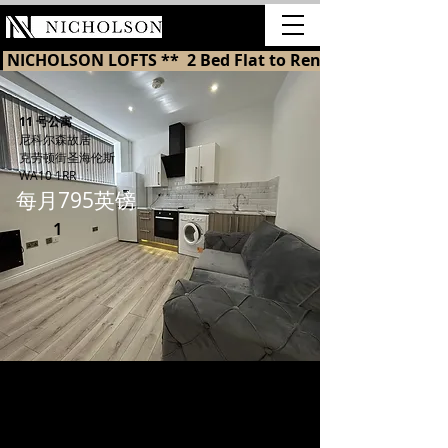
出租
 NICHOLSON LOFTS **  2 Bed Flat to Rent in St Helens 
11 号公寓
尼科尔森故居
克劳顿街
圣海伦斯
WA10 1RR
每月795英镑
1