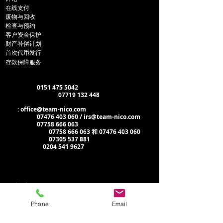
在线支付
废物与回收
检查
与预约
客户资金保护
财产补偿计划
首次代币发行
存款保障服务
部门联系方式
出租
电话
：
0151 475 5042
WhatsApp/短信：
07719 132 448
邮箱
:
office@team-nico.com
物业管理：
07476 403 060 / irs@team-nico.com
维护管理：
07758 666 063
仅限紧急情况：
07758 666 063 和 07476 403 060
租金支付电话：
07305 537 881
管理办公室：
0204 541 9627
行政办公室：
尼科尔森集团
尼科尔森住宅 Beechams
大厦
Phone
Email
水街
圣海伦斯