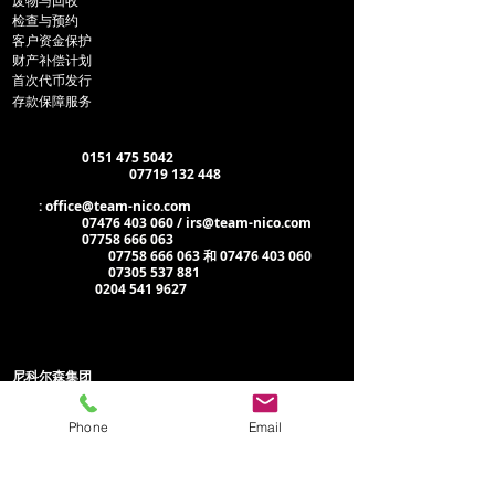
废物与回收
检查
与预约
客户资金保护
财产补偿计划
首次代币发行
存款保障服务
部门联系方式
出租
电话
：
0151 475 5042
WhatsApp/短信：
07719 132 448
邮箱
:
office@team-nico.com
物业管理：
07476 403 060 / irs@team-nico.com
维护管理：
07758 666 063
仅限紧急情况：
07758 666 063 和 07476 403 060
租金支付电话：
07305 537 881
管理办公室：
0204 541 9627
行政办公室：
尼科尔森集团
尼科尔森住宅 Beechams
大厦
Phone
Email
水街
圣海伦斯
WA10 1PP
管理处: