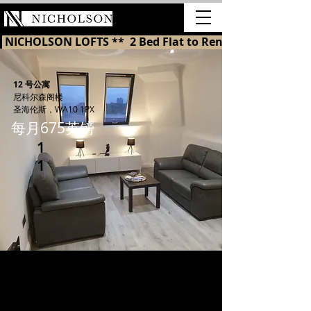
出租
 NICHOLSON LOFTS **  2 Bed Flat to Rent in St Helens 
12 号公寓
尼科尔森阁楼
圣海伦斯，WA10 1PX
每月675英镑
1
1